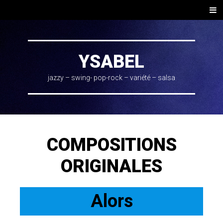
SKIP
Men
TO
CONTENT
YSABEL
jazzy – swing- pop-rock – variété – salsa
COMPOSITIONS
ORIGINALES
Alors