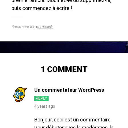
premier article. Modifiez-le ou supprimez-le,
puis commencez à écrire !
Bookmark the
permalink
.
1 COMMENT
Un commentateur WordPress
REPLY
4 years ago
Bonjour, ceci est un commentaire.
Pour débuter avec la modération, la