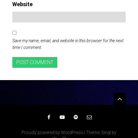
Website
Save my name, email, and website in this browser for the next
time I comment.
Widgets
Facebook
YouTube
Spotify
Email
Proudly powered by WordPress
|
Theme: Singl by