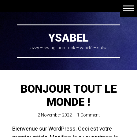
SKIP
Men
TO
Home
CONTENT
A mon sujet
YSABEL
Vidéos de concerts
jazzy – swing- pop-rock – variété – salsa
Vidéos de covers
Audios
Compositions originales
BONJOUR TOUT LE
Spectacles musicaux pour enfants
MONDE !
Contact
2 November 2022
—
1 Comment
Bienvenue sur WordPress. Ceci est votre